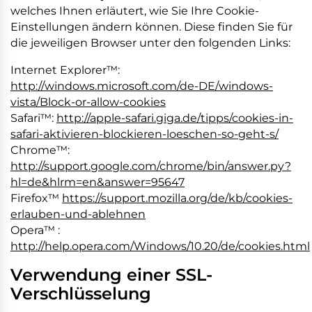
welches Ihnen erläutert, wie Sie Ihre Cookie-
Einstellungen ändern können. Diese finden Sie für
die jeweiligen Browser unter den folgenden Links:
Internet Explorer™:
http://windows.microsoft.com/de-DE/windows-
vista/Block-or-allow-cookies
Safari™:
http://apple-safari.giga.de/tipps/cookies-in-
safari-aktivieren-blockieren-loeschen-so-geht-s/
Chrome™:
http://support.google.com/chrome/bin/answer.py?
hl=de&hlrm=en&answer=95647
Firefox™
https://support.mozilla.org/de/kb/cookies-
erlauben-und-ablehnen
Opera™ :
http://help.opera.com/Windows/10.20/de/cookies.html
Verwendung einer SSL-
Verschlüsselung