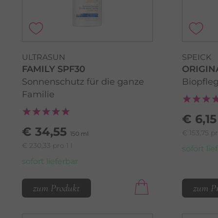
ULTRASUN
SPEICK
FAMILY SPF30
ORIGIN
Sonnenschutz für die ganze
Biopfleg
Familie
€ 6,15
€ 34,55
€ 153,75 pr
150 ml
€ 230,33 pro 1 l
sofort lie
sofort lieferbar
zum Produkt
zum P