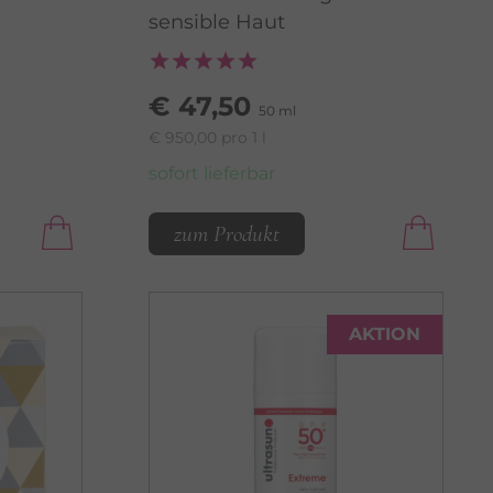
sensible Haut
€ 47,50
50 ml
€ 950,00 pro 1 l
sofort lieferbar
zum Produkt
AKTION