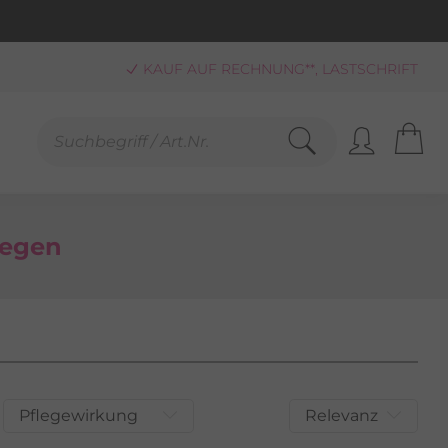
KAUF AUF RECHNUNG**, LASTSCHRIFT
PAYPAL
SCHNELLE LIEFERUNG (BEI VERFÜGBARKEIT)
FREUNDLICHER SERVICE 0800-808159
GEPRÜFTER, ZERTIFIZIERTER SHOP
SANDKOSTENFREIE LIEFERUNG AB 25,00 € BESTELLWERT
legen
Pflegewirkung
Relevanz