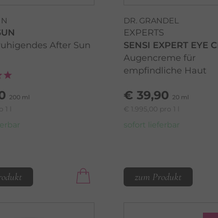
UN
DR. GRANDEL
SUN
EXPERTS
uhigendes After Sun
SENSI EXPERT EYE 
Augencreme für
empfindliche Haut
0
€ 39,90
200 ml
20 ml
 1 l
€ 1.995,00 pro 1 l
ferbar
sofort lieferbar
rodukt
zum Produkt