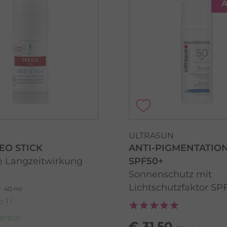
A
ULTRASUN
EO STICK
ANTI-PIGMENTATIO
ve Langzeitwirkung
SPF50+
Sonnenschutz mit
5
Lichtschutzfaktor SP
40 ml
 1 l
ferbar
€ 31,50