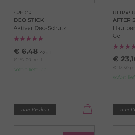
SPEICK
ULTRAS
DEO STICK
AFTER 
Aktiver Deo-Schutz
Hautber
Gel
€ 6,48
40 ml
€ 23,1
€ 162,00 pro 1 l
€ 115,50 pro
sofort lieferbar
sofort lie
zum Produkt
zum P