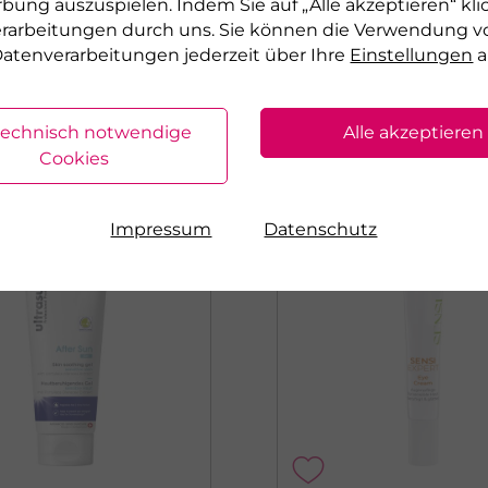
rbung auszuspielen. Indem Sie auf „Alle akzeptieren“ kli
sofort lieferbar
pro 1 l
verarbeitungen durch uns. Sie können die Verwendung v
atenverarbeitungen jederzeit über Ihre
Einstellungen
a
ferbar
technisch notwendige
Alle akzeptieren
rodukt
zum Produkt
Cookies
Impressum
Datenschutz
AKTION