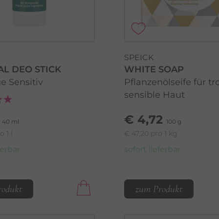
SPEICK
AL DEO STICK
WHITE SOAP
e Sensitiv
Pflanzenölseife für t
sensible Haut
€ 4,72
40 ml
100 g
o 1 l
€ 47,20 pro 1 kg
ferbar
sofort lieferbar
rodukt
zum Produkt