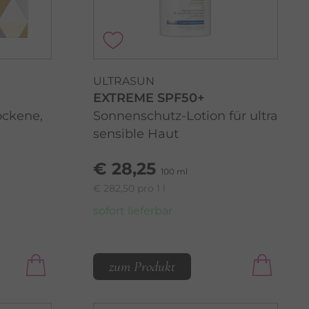
ULTRASUN
EXTREME SPF50+
rockene,
Sonnenschutz-Lotion für ultra
sensible Haut
€ 28,25
100 ml
€ 282,50 pro 1 l
sofort lieferbar
zum Produkt