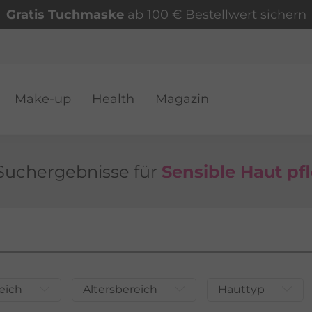
Gratis Tuchmaske
ab 100 € Bestellwert sichern
Make-up
Health
Magazin
VER
Such­ergeb­nisse für
Sensible Haut pf
eich
Altersbereich
Hauttyp