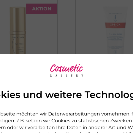
AKTION
SPEICK
kies und weitere Technolo
NE
PURE SHAMPOO
 CREAM & MASK
Milde Haarwäsche
n Augen-Pflege
bseite möchten wir Datenverarbeitungen vornehmen, fü
€ 8,24
200 ml
tigen. Z.B. setzen wir Cookies zu statistischen Zwecke
€ 41,20 pro 1 l
rn oder wir verarbeiten Ihre Daten in anderer Art und We
50
15 ml