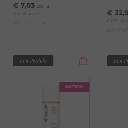
€ 7,03
200 ml
€ 32,
€ 35,15 pro 1 l
€ 658,00 pr
sofort lieferbar
sofort lie
zum Produkt
zum P
AKTION