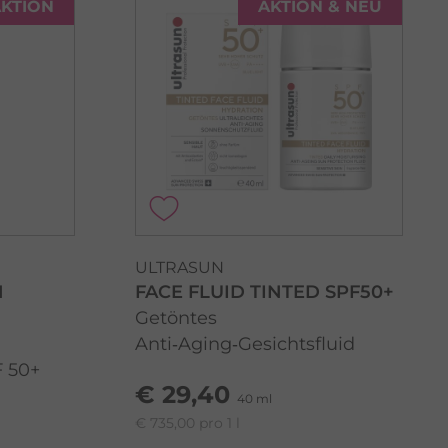
KTION
AKTION & NEU
ULTRASUN
N
FACE FLUID TINTED SPF50+
Getöntes
Anti‑Aging‑Gesichtsfluid
F 50+
€ 29,40
40 ml
€ 735,00 pro 1 l