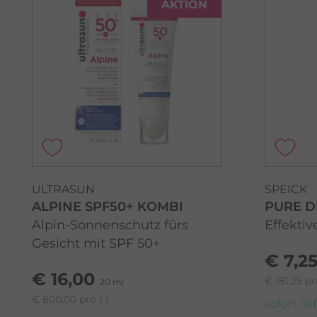
AKTION
ULTRASUN
SPEICK
ALPINE SPF50+ KOMBI
PURE D
Alpin-Sonnenschutz fürs
Effekti
Gesicht mit SPF 50+
€ 7,2
€ 16,00
€ 181,25 pro
20 ml
€ 800,00 pro 1 l
sofort lie