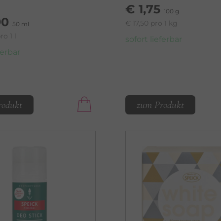
€ 1,75
100 g
90
€ 17,50 pro 1 kg
50 ml
o 1 l
sofort lieferbar
ferbar
rodukt
zum Produkt