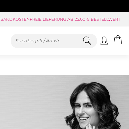
SANDKOSTENFREIE LIEFERUNG AB 25,00 € BESTELLWERT
KAUF AUF RECHNUNG**, LASTSCHRIFT
PAYPAL
SCHNELLE LIEFERUNG (BEI VERFÜGBARKEIT)
FREUNDLICHER SERVICE 0800-808159
GEPRÜFTER, ZERTIFIZIERTER SHOP