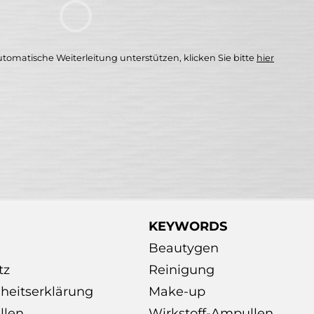
utomatische Weiterleitung unterstützen, klicken Sie bitte
hier
KEYWORDS
Beautygen
tz
Reinigung
iheitserklärung
Make-up
llen
Wirkstoff-Ampullen