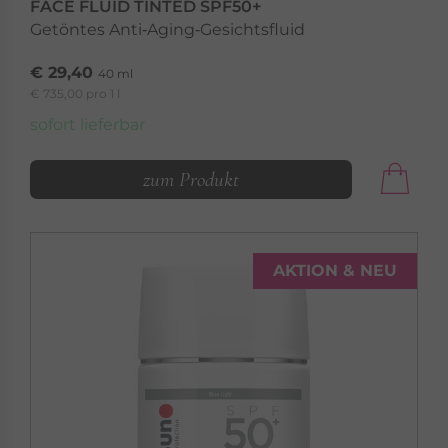
FACE FLUID TINTED SPF50+
Getöntes Anti‑Aging‑Gesichtsfluid
€ 29,40
40 ml
€ 735,00 pro 1 l
sofort lieferbar
zum Produkt
AKTION & NEU