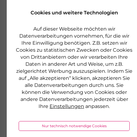
ULTRASUN
FACE FLUID ANTI-PIGMENTATION SPF50+
Cookies und weitere Technologien
UV-Schutz Fluid mit Lichtschutzfaktor 50+
Auf dieser Webseite möchten wir
€ 29,40
50 ml
Datenverarbeitungen vornehmen, für die wir
€ 588,00 pro 1 l
Ihre Einwilligung benötigen. Z.B. setzen wir
sofort lieferbar
Cookies zu statistischen Zwecken oder Cookies
von Drittanbietern oder wir verarbeiten Ihre
zum Produkt
Daten in anderer Art und Weise, um z.B.
zielgerichtet Werbung auszuspielen. Indem Sie
auf „Alle akzeptieren“ klicken, akzeptieren Sie
alle Datenverarbeitungen durch uns. Sie
AKTION
können die Verwendung von Cookies oder
andere Datenverarbeitungen jederzeit über
Ihre
Einstellungen
anpassen.
Nur technisch notwendige Cookies