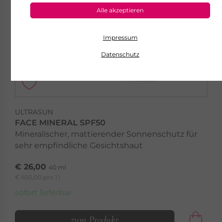
Alle akzeptieren
Impressum
Datenschutz
ULTRASUN
FACE MINERAL SPF50
Mineralischer, mattierender Sonnenschutz für
sehr empfindliche Gesichtshaut
€ 26,00
40 ml
€ 650,00 pro 1 l
sofort lieferbar
zum Produkt