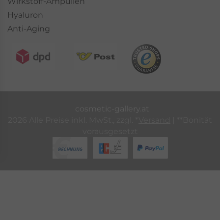
Wirkstoff-Ampullen
Hyaluron
Anti-Aging
cosmetic-gallery.at
2026 Alle Preise inkl. MwSt., zzgl. *
Versand
| **Bonität
vorausgesetzt