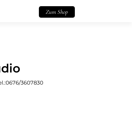
Zum Shop
dio
el.:0676/3607830