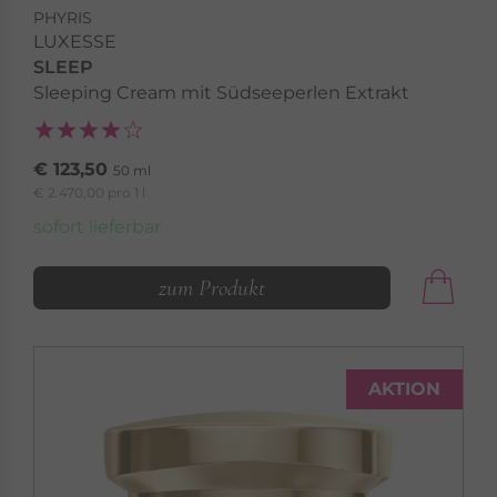
PHYRIS
LUXESSE
SLEEP
Sleeping Cream mit Südseeperlen Extrakt
€ 123,50
50 ml
€ 2.470,00 pro 1 l
sofort lieferbar
zum Produkt
AKTION