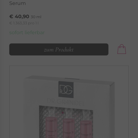
Serum
€ 40,90
30 ml
€ 1.363,33 pro 1 l
sofort lieferbar
zum Produkt