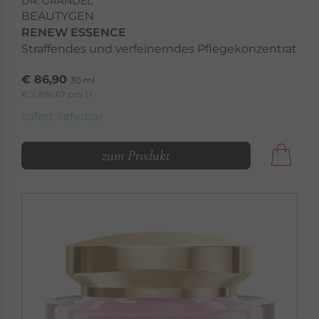
DR. GRANDEL
BEAUTYGEN
RENEW ESSENCE
Straffendes und verfeinerndes Pflegekonzentrat
€ 86,90
30 ml
€ 2.896,67 pro 1 l
sofort lieferbar
zum Produkt