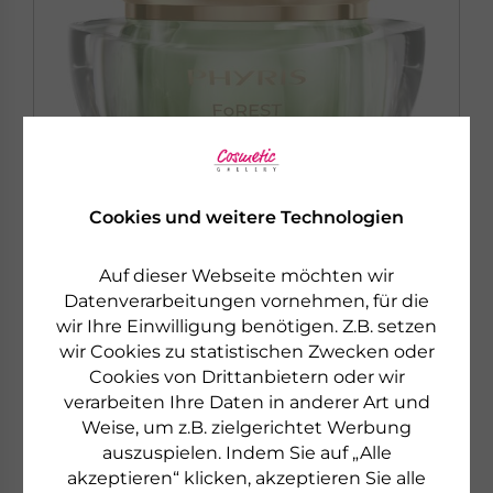
Cookies und weitere Technologien
Auf dieser Webseite möchten wir
Datenverarbeitungen vornehmen, für die
PHYRIS
wir Ihre Einwilligung benötigen. Z.B. setzen
FOREST
wir Cookies zu statistischen Zwecken oder
LIGHT CREAM
Cookies von Drittanbietern oder wir
Leichte Gesichtscreme für mehr Feuchtigkeit
verarbeiten Ihre Daten in anderer Art und
Weise, um z.B. zielgerichtet Werbung
auszuspielen. Indem Sie auf „Alle
€ 59,50
50 ml
akzeptieren“ klicken, akzeptieren Sie alle
€ 1.190,00 pro 1 l