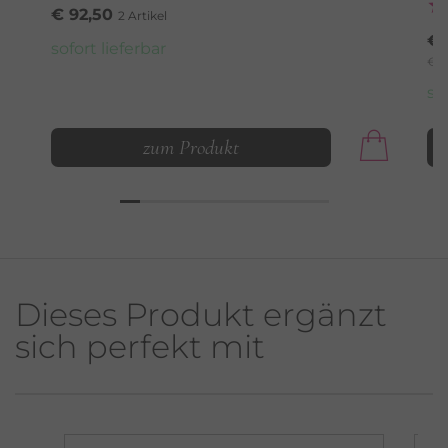
€ 92,50
2 Artikel
€ 
sofort lieferbar
€ 3
so
zum Produkt
Dieses Produkt ergänzt
sich perfekt mit