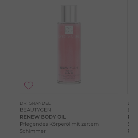
DR. GRANDEL
DR.
BEAUTYGEN
BEA
RENEW BODY OIL
REN
Pflegendes Körperöl mit zartem
Stra
Schimmer
Pfl