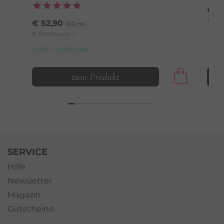
€ 8
€ 2.89
€ 52,90
100 ml
€ 529,00 pro 1 l
sofo
sofort lieferbar
zum Produkt
SERVICE
Hilfe
Newsletter
Magazin
Gutscheine