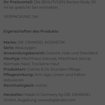
Ihr Preisvorteil:
Die BEAUTYGEN Renew Body 30
ml ist gratis im Set enthalten.
VERPACKUNG: Set
Eigenschaften des Produkts
Marke:
DR. GRANDEL KOSMETIK
Serie:
Beautygen
Anwendungsbereich:
Gesicht
,
Hals und Dekolleté
Hauttyp:
Mischhaut (oleosa)
,
Mischhaut (sicca)
,
Normale Haut
,
Trockene Haut
Produktart:
Creme & 24-Stunden-Pflege
Pflegewirkung:
Anti-Age
,
Linien und Falten
reduzieren
Reichhaltigkeit:
mittel
Hersteller:
Made in Germany by DR. GRANDEL
GmbH, Augsburg, www.drgrandel.com