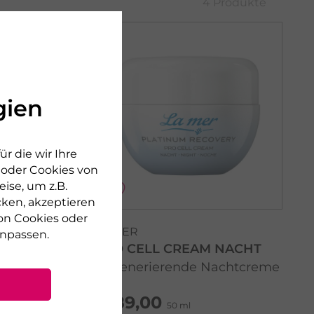
4 Produkte
gien
r die wir Ihre
n oder Cookies von
ise, um z.B.
cken, akzeptieren
on Cookies oder
LA MER
npassen.
AG
PRO CELL CREAM NACHT
escreme
Regenerierende Nachtcreme
€ 89,00
50 ml