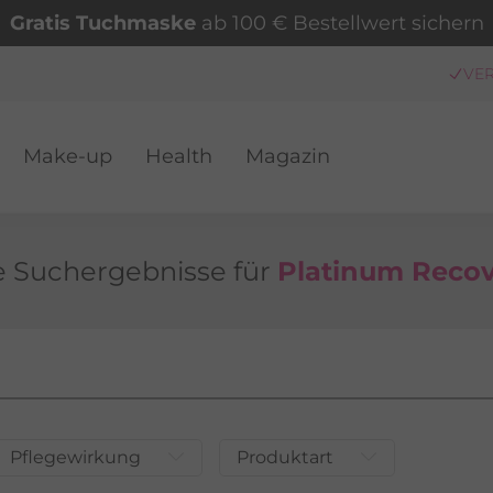
Gratis Tuchmaske
ab 100 € Bestellwert sichern
VER
Make-up
Health
Magazin
e Such­ergeb­nisse für
Platinum Recov
Pflegewirkung
Produktart