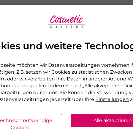
kies und weitere Technolo
bseite möchten wir Datenverarbeitungen vornehmen, fü
tigen. Z.B. setzen wir Cookies zu statistischen Zwecke
rn oder wir verarbeiten Ihre Daten in anderer Art und We
rbung auszuspielen. Indem Sie auf „Alle akzeptieren“ kli
verarbeitungen durch uns. Sie können die Verwendung v
LA MER
atenverarbeitungen jederzeit über Ihre
Einstellungen
a
LL SERUM
PRO CELL CREAM T
ierendes Serum
Regenerierende Tag
technisch notwendige
Alle akzeptieren
00
€ 89,00
Cookies
30 ml
50 ml