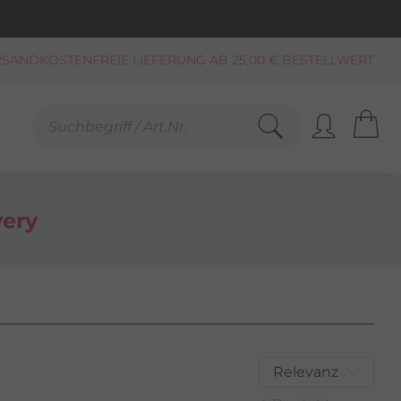
SANDKOSTENFREIE LIEFERUNG AB 25,00 € BESTELLWERT
KAUF AUF RECHNUNG**, LASTSCHRIFT
PAYPAL
SCHNELLE LIEFERUNG (BEI VERFÜGBARKEIT)
FREUNDLICHER SERVICE 0800-808159
GEPRÜFTER, ZERTIFIZIERTER SHOP
ery
Relevanz