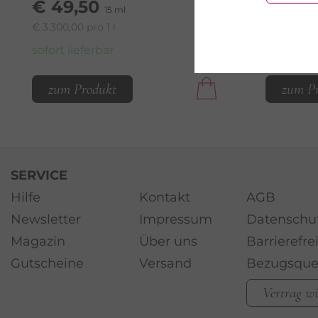
€ 49,50
€ 2.966,67 
15 ml
€ 3.300,00 pro 1 l
sofort lie
sofort lieferbar
zum Produkt
zum P
SERVICE
Hilfe
Kontakt
AGB
Newsletter
Impressum
Datenschu
Magazin
Über uns
Barrierefre
Gutscheine
Versand
Bezugsque
Vertrag w